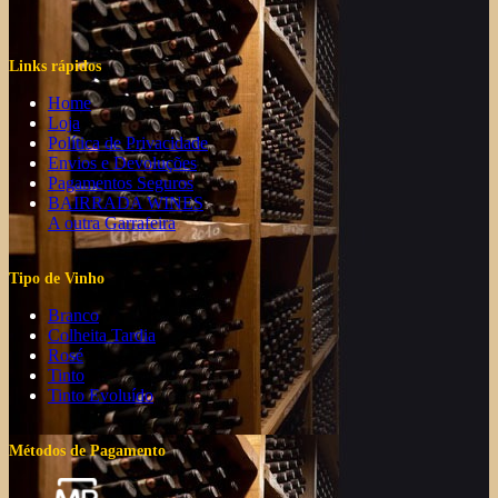
Links rápidos
Home
Loja
Política de Privacidade
Envios e Devoluções
Pagamentos Seguros
BAIRRADA WINES
A outra Garrafeira
Tipo de Vinho
Branco
Colheita Tardia
Rosé
Tinto
Tinto Evoluído
Métodos de Pagamento