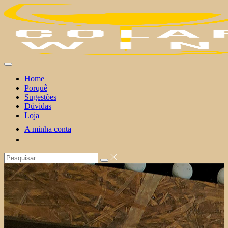
Skip
to
content
Home
Porquê
Sugestões
Dúvidas
Loja
A minha conta