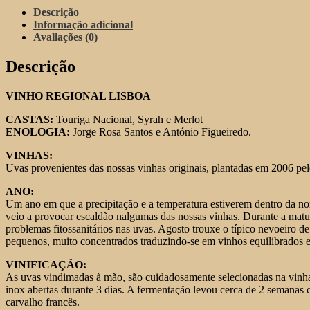
Sta.
Descrição
Maria
Informação adicional
Reserva
Avaliações (0)
Tinto
2024
Descrição
VINHO REGIONAL LISBOA
CASTAS:
Touriga Nacional, Syrah e Merlot
ENOLOGIA:
Jorge Rosa Santos e António Figueiredo.
VINHAS:
Uvas provenientes das nossas vinhas originais, plantadas em 2006 pe
ANO:
Um ano em que a precipitação e a temperatura estiverem dentro da n
veio a provocar escaldão nalgumas das nossas vinhas. Durante a matu
problemas fitossanitários nas uvas. Agosto trouxe o típico nevoeiro de
pequenos, muito concentrados traduzindo-se em vinhos equilibrados e
VINIFICAÇÃO:
As uvas vindimadas à mão, são cuidadosamente selecionadas na vinha
inox abertas durante 3 dias. A fermentação levou cerca de 2 semanas 
carvalho francês.