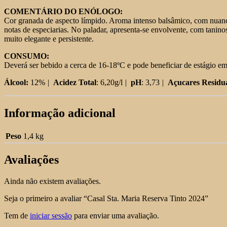
COMENTÁRIO DO ENÓLOGO:
Cor granada de aspecto límpido. Aroma intenso balsâmico, com nuances
notas de especiarias. No paladar, apresenta-se envolvente, com tanin
muito elegante e persistente.
CONSUMO:
Deverá ser bebido a cerca de 16-18ºC e pode beneficiar de estágio em
Álcool:
12%
|
Acidez Total
: 6,20g/l
|
pH
: 3,73
|
Açucares Residua
Informação adicional
Peso
1,4 kg
Avaliações
Ainda não existem avaliações.
Seja o primeiro a avaliar “Casal Sta. Maria Reserva Tinto 2024”
Tem de
iniciar sessão
para enviar uma avaliação.