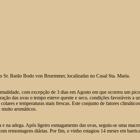
lo Sr. Barão Bodo von Bruemmer, localizadas no Casal Sta. Maria.
ormalidade, com excepção de 3 dias em Agosto em que ocorreu um pico
ração das uvas o tempo esteve quente e seco, condições favoráveis a u
 colares e temperaturas mais frescas. Este conjunto de fatores climático
 muito aromáticos.
 e na adega. Após ligeiro esmagamento das uvas, seguiu-se uma macer
com remontagens diárias. Por fim, o vinho estagiou 14 meses em barric