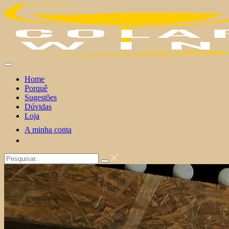
Skip
to
content
Home
Porquê
Sugestões
Dúvidas
Loja
A minha conta