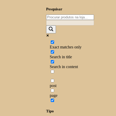
Pesquisar
Exact matches only
Search in title
Search in content
post
page
Tipo