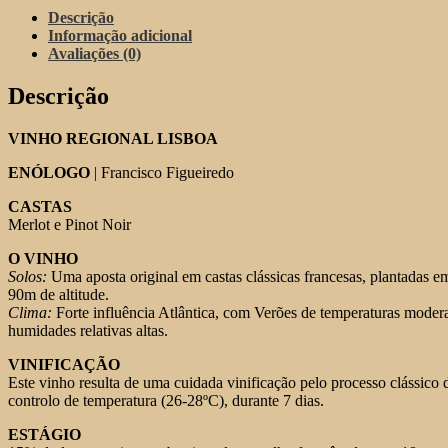
Pinot
Descrição
Noir
Informação adicional
&
Avaliações (0)
Merlot
Tinto
Descrição
2019
VINHO REGIONAL LISBOA
ENÓLOGO
| Francisco Figueiredo
CASTAS
Merlot e Pinot Noir
O VINHO
Solos:
Uma aposta original em castas clássicas francesas, plantadas e
90m de altitude.
Clima:
Forte influência Atlântica, com Verões de temperaturas moder
humidades relativas altas.
VINIFICAÇÃO
Este vinho resulta de uma cuidada vinificação pelo processo clássico
controlo de temperatura (26-28ºC), durante 7 dias.
ESTÁGIO