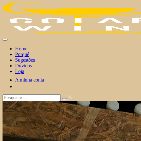
Skip
to
content
Home
Porquê
Sugestões
Dúvidas
Loja
A minha conta