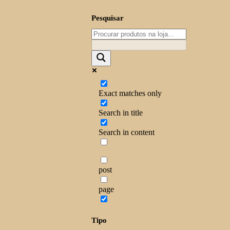
Pesquisar
Exact matches only
Search in title
Search in content
post
page
Tipo