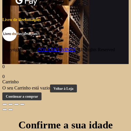
Livro de Reclamações
Copyright © 2026
COLARES WINES
. All Rights Reserved
0
0
Carrinho
O seu Carrinho está vazio
Voltar à Loja
Continuar a comprar
Confirme a sua idade