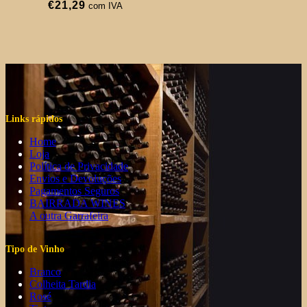
€
21,29
com IVA
Links rápidos
Home
Loja
Política de Privacidade
Envios e Devoluções
Pagamentos Seguros
BAIRRADA WINES
A outra Garrafeira
Tipo de Vinho
Branco
Colheita Tardia
Rosé