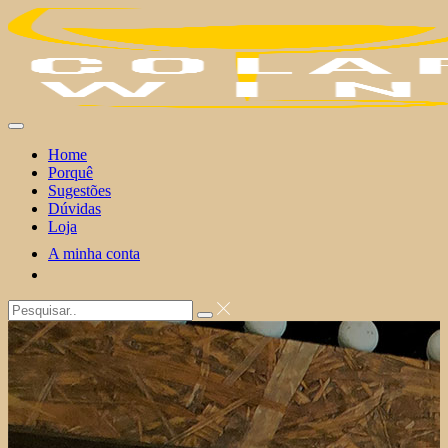
Skip
to
content
Home
Porquê
Sugestões
Dúvidas
Loja
A minha conta