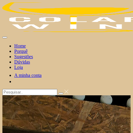
Skip
to
content
Home
Porquê
Sugestões
Dúvidas
Loja
A minha conta