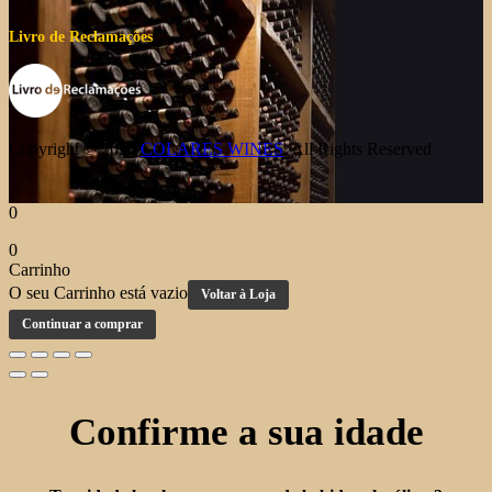
Livro de Reclamações
Copyright © 2026
COLARES WINES
. All Rights Reserved
0
0
Carrinho
O seu Carrinho está vazio
Voltar à Loja
Continuar a comprar
Confirme a sua idade