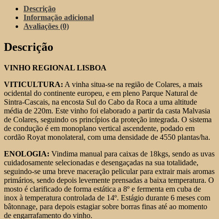
Vale
Descrição
da
Informação adicional
Roca
Avaliações (0)
Malvasia
2022
Descrição
VINHO REGIONAL LISBOA
VITICULTURA:
A vinha situa-se na região de Colares, a mais
ocidental do continente europeu, e em pleno Parque Natural de
Sintra-Cascais, na encosta Sul do Cabo da Roca a uma altitude
média de 220m. Este vinho foi elaborado a partir da casta Malvasia
de Colares, seguindo os princípios da proteção integrada. O sistema
de condução é em monoplano vertical ascendente, podado em
cordão Royat monolateral, com uma densidade de 4550 plantas/ha.
ENOLOGIA:
Vindima manual para caixas de 18kgs, sendo as uvas
cuidadosamente selecionadas e desengaçadas na sua totalidade,
seguindo-se uma breve maceração pelicular para extrair mais aromas
primários, sendo depois levemente prensadas a baixa temperatura. O
mosto é clarificado de forma estática a 8º e fermenta em cuba de
inox à temperatura controlada de 14º. Estágio durante 6 meses com
bâtonnage, para depois estagiar sobre borras finas até ao momento
de engarrafamento do vinho.