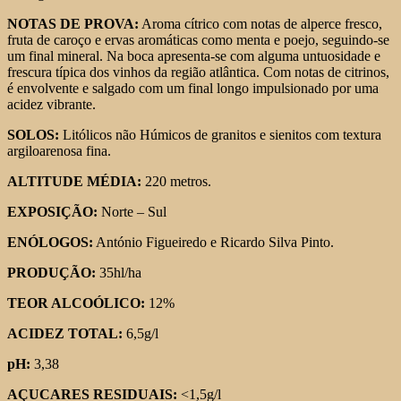
NOTAS DE PROVA:
Aroma cítrico com notas de alperce fresco,
fruta de caroço e ervas aromáticas como menta e poejo, seguindo-se
um final mineral. Na boca apresenta-se com alguma untuosidade e
frescura típica dos vinhos da região atlântica. Com notas de citrinos,
é envolvente e salgado com um final longo impulsionado por uma
acidez vibrante.
SOLOS:
Litólicos não Húmicos de granitos e sienitos com textura
argiloarenosa fina.
ALTITUDE MÉDIA:
220 metros.
EXPOSIÇÃO:
Norte – Sul
ENÓLOGOS:
António Figueiredo e Ricardo Silva Pinto.
PRODUÇÃO:
35hl/ha
TEOR ALCOÓLICO:
12%
ACIDEZ TOTAL:
6,5g/l
pH:
3,38
AÇUCARES RESIDUAIS:
<1,5g/l