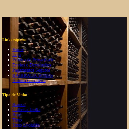
Links rápidos
Home
Loja
Política de Privacidade
Envios e Devoluções
Pagamentos Seguros
BAIRRADA WINES
A outra Garrafeira
Tipo de Vinho
Branco
Colheita Tardia
Rosé
Tinto
Tinto Evoluído