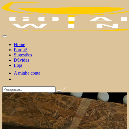
Skip
to
content
Home
Porquê
Sugestões
Dúvidas
Loja
A minha conta