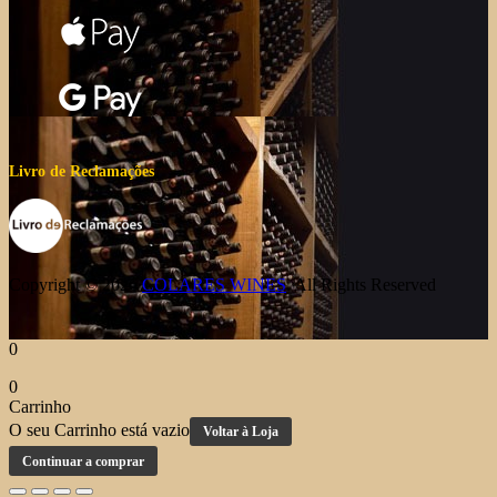
Livro de Reclamações
Copyright © 2026
COLARES WINES
. All Rights Reserved
0
0
Carrinho
O seu Carrinho está vazio
Voltar à Loja
Continuar a comprar