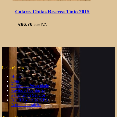
Colares Chitas Reserva Tinto 2015
€
66,76
com IVA
Links rápidos
Home
Loja
Política de Privacidade
Envios e Devoluções
Pagamentos Seguros
BAIRRADA WINES
A outra Garrafeira