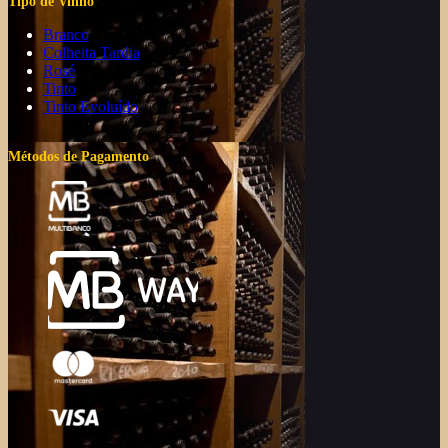
Tipo de Vinho
Branco
Colheita Tardia
Rosé
Tinto
Tinto Evoluído
Métodos de Pagamento