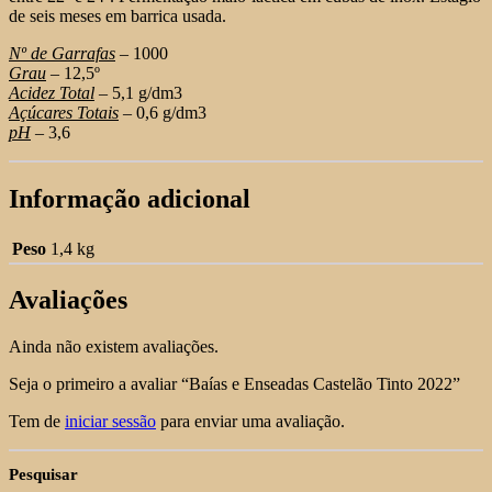
de seis meses em barrica usada.
Nº de Garrafas
– 1000
Grau
– 12,5º
Acidez Total
– 5,1 g/dm3
Açúcares Totais
– 0,6 g/dm3
pH
– 3,6
Informação adicional
Peso
1,4 kg
Avaliações
Ainda não existem avaliações.
Seja o primeiro a avaliar “Baías e Enseadas Castelão Tinto 2022”
Tem de
iniciar sessão
para enviar uma avaliação.
Pesquisar