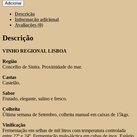
de
Adicionar
Baías
e
Descrição
Enseadas
Informação adicional
Castelão
Avaliações (0)
Tinto
2022
Descrição
VINHO REGIONAL LISBOA
Região
Concelho de Sintra. Proximidade do mar.
Castas
Castelão.
Sabor
Frutado, elegante, salino e fresco.
Colheita
Última semana de Setembro, colheita manual em caixas de 15kgs.
Vinificação
Fermentação em selhas de mil litros com temperatura controlada
entre 22º e 24º. Fermentação malo-láctica em cubas de inox. Estágio