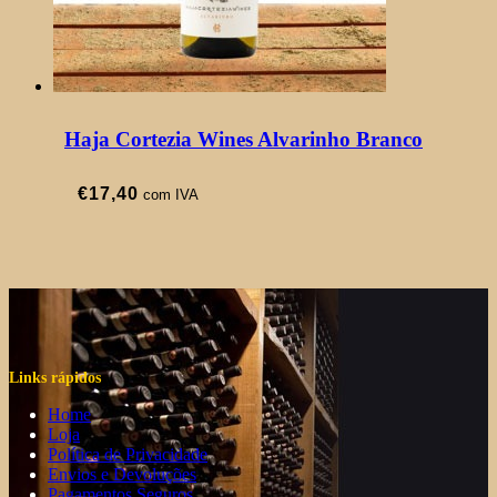
Haja Cortezia Wines Alvarinho Branco
€
17,40
com IVA
Links rápidos
Home
Loja
Política de Privacidade
Envios e Devoluções
Pagamentos Seguros