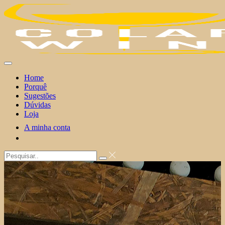
Skip
to
content
Home
Porquê
Sugestões
Dúvidas
Loja
A minha conta