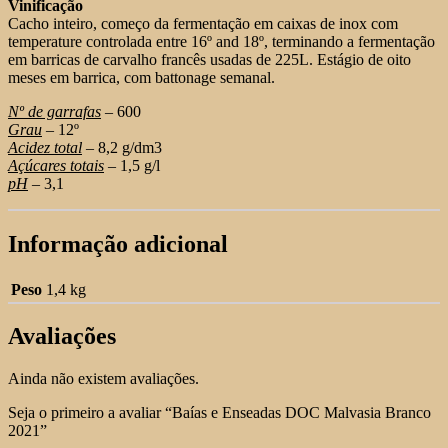
Vinificação
Cacho inteiro, começo da fermentação em caixas de inox com
temperature controlada entre 16º and 18º, terminando a fermentação
em barricas de carvalho francês usadas de 225L. Estágio de oito
meses em barrica, com battonage semanal.
Nº de garrafas
– 600
Grau
– 12º
Acidez total
– 8,2 g/dm3
Açúcares totais
– 1,5 g/l
pH
– 3,1
Informação adicional
Peso
1,4 kg
Avaliações
Ainda não existem avaliações.
Seja o primeiro a avaliar “Baías e Enseadas DOC Malvasia Branco
2021”