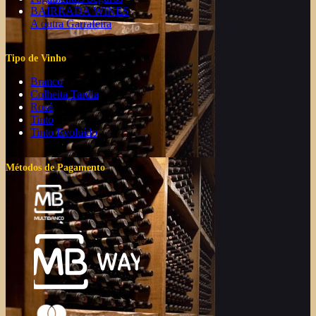
BAIRRADA WINES
A outra Garrafeira
Tipo de Vinho
Branco
Colheita Tardia
Rosé
Tinto
Tinto Evoluído
Métodos de Pagamento