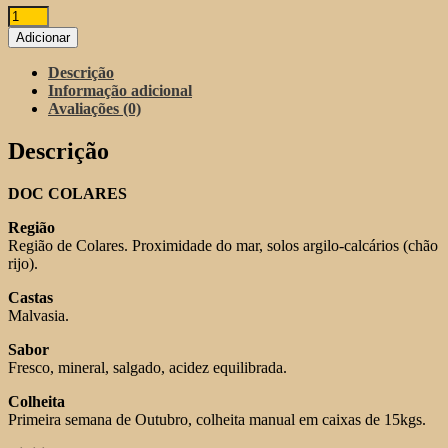
Quantidade
de
Adicionar
Baías
e
Descrição
Enseadas
Informação adicional
DOC
Avaliações (0)
Malvasia
Branco
Descrição
2021
DOC COLARES
Região
Região de Colares. Proximidade do mar, solos argilo-calcários (chão
rijo).
Castas
Malvasia.
Sabor
Fresco, mineral, salgado, acidez equilibrada.
Colheita
Primeira semana de Outubro, colheita manual em caixas de 15kgs.