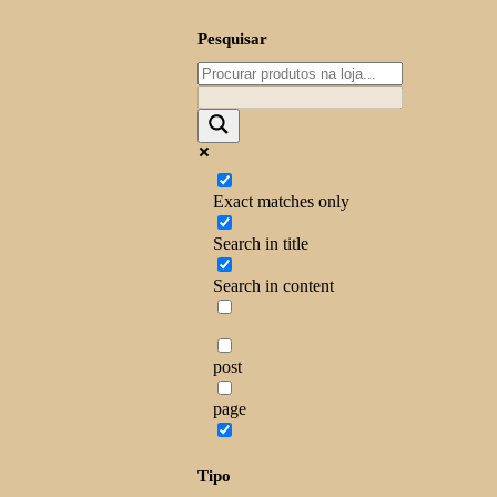
Pesquisar
Exact matches only
Search in title
Search in content
post
page
Tipo