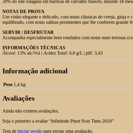
20% do lote estagiou em barricas de carvalho francês, durante 18 mes
NOTAS DE PROVA
Um vinho elegante e delicado, com notas clássicas de cereja, ginja e
equilibrado, com notas salinas persistentes que lhe conferem grande fr
SERVIR / DESFRUTAR
Acompanha especialmente bem estufados com notas mais terrosas (cogu
INFORMAÇÕES TÉCNICAS
Álcool:
13% alc/Vol |
Acidez Total:
6,0 g/L |
pH:
3,43
Informação adicional
Peso
1,4 kg
Avaliações
Ainda não existem avaliações.
Seja o primeiro a avaliar “Infinitude Pinot Noir Tinto 2018”
Tem de
iniciar sessão
para enviar uma avaliação.