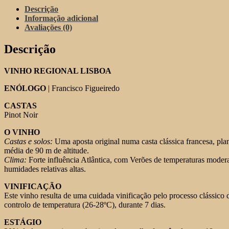
Pinot
Descrição
Noir
Informação adicional
Tinto
Avaliações (0)
2018
Descrição
VINHO REGIONAL LISBOA
ENÓLOGO
| Francisco Figueiredo
CASTAS
Pinot Noir
O VINHO
Castas e solos:
Uma aposta original numa casta clássica francesa, plan
média de 90 m de altitude.
Clima:
Forte influência Atlântica, com Verões de temperaturas moder
humidades relativas altas.
VINIFICAÇÃO
Este vinho resulta de uma cuidada vinificação pelo processo clássico
controlo de temperatura (26-28ºC), durante 7 dias.
ESTÁGIO