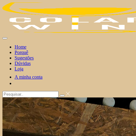
Skip
to
content
Home
Porquê
Sugestões
Dúvidas
Loja
A minha conta