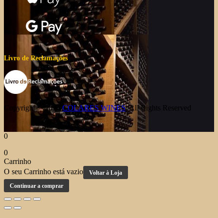
Livro de Reclamações
Copyright © 2026
COLARES WINES
. All Rights Reserved
0
0
Carrinho
O seu Carrinho está vazio
Voltar à Loja
Continuar a comprar