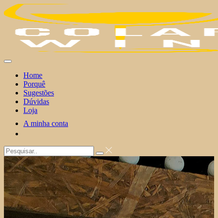
Skip
to
content
Home
Porquê
Sugestões
Dúvidas
Loja
A minha conta