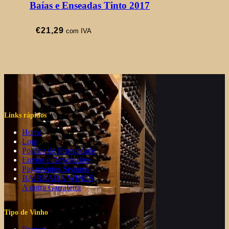
Baías e Enseadas Tinto 2017
€
21,29
com IVA
Links rápidos
Home
Loja
Política de Privacidade
Envios e Devoluções
Pagamentos Seguros
BAIRRADA WINES
A outra Garrafeira
Tipo de Vinho