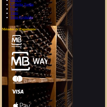
Branco
Colheita Tardia
Rosé
Tinto
Tinto Evoluído
Métodos de Pagamento