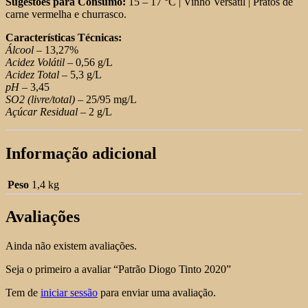
Sugestões para Consumo:
15 – 17 °C | Vinho Versátil | Pratos de
carne vermelha e churrasco.
Características Técnicas:
Álcool
– 13,27%
Acidez Volátil
– 0,56 g/L
Acidez Total
– 5,3 g/L
pH
– 3,45
SO2 (livre/total)
– 25/95 mg/L
Açúcar Residual
– 2 g/L
Informação adicional
Peso
1,4 kg
Avaliações
Ainda não existem avaliações.
Seja o primeiro a avaliar “Patrão Diogo Tinto 2020”
Tem de
iniciar sessão
para enviar uma avaliação.