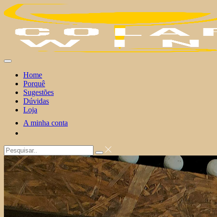
Skip
to
content
Home
Porquê
Sugestões
Dúvidas
Loja
A minha conta