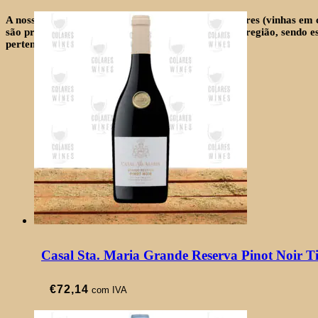
A nossa seleção não só contempla vinhos DOC Colares (vinhas em
são produzidos de vinhas de chão rijo nesta mesma região, sendo 
pertencentes à região de Lisboa.
Casal Sta. Maria Grande Reserva Pinot Noir T
€
72,14
com IVA